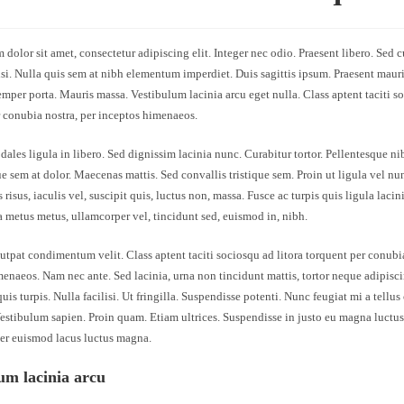
dolor sit amet, consectetur adipiscing elit. Integer nec odio. Praesent libero. Sed 
si. Nulla quis sem at nibh elementum imperdiet. Duis sagittis ipsum. Praesent mauri
mper porta. Mauris massa. Vestibulum lacinia arcu eget nulla. Class aptent taciti so
 conubia nostra, per inceptos himenaeos.
dales ligula in libero. Sed dignissim lacinia nunc. Curabitur tortor. Pellentesque 
ue sem at dolor. Maecenas mattis. Sed convallis tristique sem. Proin ut ligula vel nun
 risus, iaculis vel, suscipit quis, luctus non, massa. Fusce ac turpis quis ligula lacin
 metus metus, ullamcorper vel, tincidunt sed, euismod in, nibh.
tpat condimentum velit. Class aptent taciti sociosqu ad litora torquent per conubia
enaeos. Nam nec ante. Sed lacinia, urna non tincidunt mattis, tortor neque adipisc
uis turpis. Nulla facilisi. Ut fringilla. Suspendisse potenti. Nunc feugiat mi a tellu
estibulum sapien. Proin quam. Etiam ultrices. Suspendisse in justo eu magna luctus
ger euismod lacus luctus magna.
um lacinia arcu