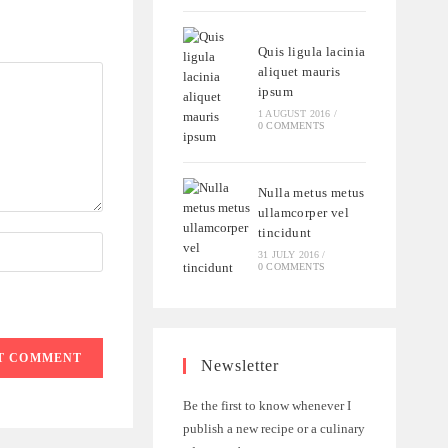
Quis ligula lacinia
aliquet mauris
ipsum
1 AUGUST 2016
/
0 COMMENTS
Nulla metus metus
ullamcorper vel
tincidunt
31 JULY 2016
/
0 COMMENTS
Newsletter
Be the first to know whenever I
publish a new recipe or a culinary