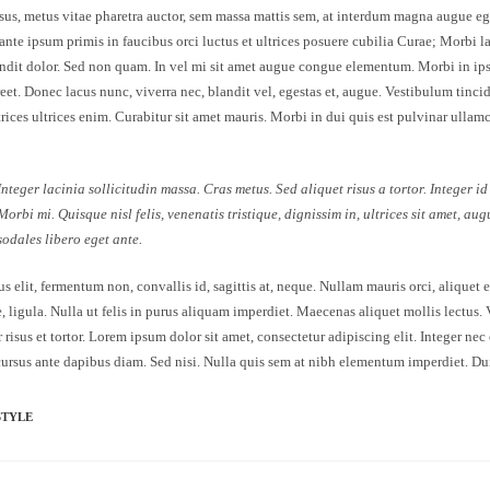
sus, metus vitae pharetra auctor, sem massa mattis sem, at interdum magna augue eg
nte ipsum primis in faucibus orci luctus et ultrices posuere cubilia Curae; Morbi la
andit dolor. Sed non quam. In vel mi sit amet augue congue elementum. Morbi in ip
oreet. Donec lacus nunc, viverra nec, blandit vel, egestas et, augue. Vestibulum tinc
ltrices ultrices enim. Curabitur sit amet mauris. Morbi in dui quis est pulvinar ullam
Integer lacinia sollicitudin massa. Cras metus. Sed aliquet risus a tortor. Integer i
Morbi mi. Quisque nisl felis, venenatis tristique, dignissim in, ultrices sit amet, au
sodales libero eget ante.
s elit, fermentum non, convallis id, sagittis at, neque. Nullam mauris orci, aliquet et
e, ligula. Nulla ut felis in purus aliquam imperdiet. Maecenas aliquet mollis lectus
 risus et tortor. Lorem ipsum dolor sit amet, consectetur adipiscing elit. Integer nec
cursus ante dapibus diam. Sed nisi. Nulla quis sem at nibh elementum imperdiet. Dui
STYLE