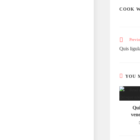
COOK W
Previo
Quis ligul
YOU 
Qui
vene