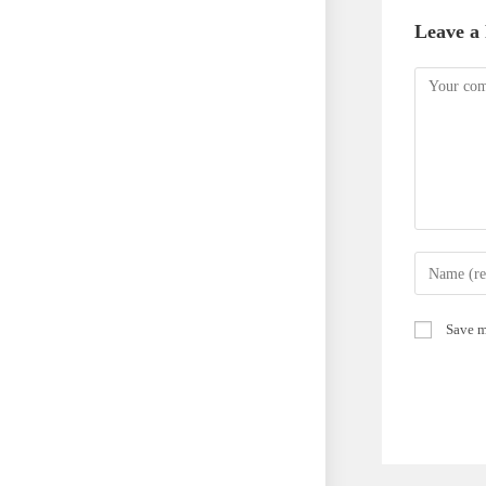
Leave a
Save m