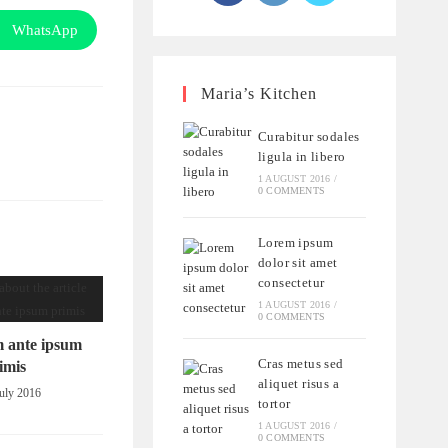
WhatsApp
Maria’s Kitchen
Curabitur sodales
ligula in libero
1 AUGUST 2016
/
0 COMMENTS
Lorem ipsum
dolor sit amet
consectetur
1 AUGUST 2016
/
0 COMMENTS
m ante ipsum
Cras metus sed
imis
aliquet risus a
uly 2016
tortor
1 AUGUST 2016
/
0 COMMENTS