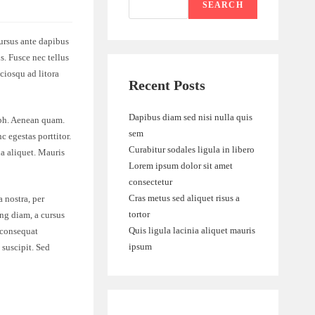
SEARCH
cursus ante dapibus
s. Fusce nec tellus
ciosqu ad litora
Recent Posts
Dapibus diam sed nisi nulla quis
nibh. Aenean quam.
sem
c egestas porttitor.
Curabitur sodales ligula in libero
ia aliquet. Mauris
Lorem ipsum dolor sit amet
consectetur
Cras metus sed aliquet risus a
 nostra, per
tortor
ing diam, a cursus
Quis ligula lacinia aliquet mauris
s consequat
ipsum
 suscipit. Sed