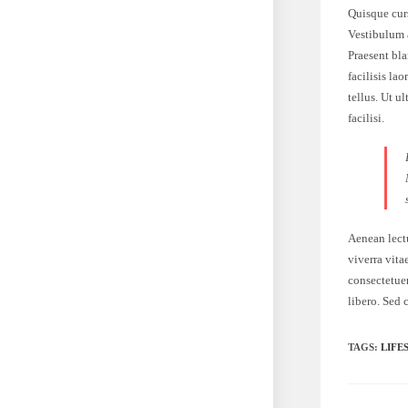
Quisque cur
Vestibulum a
Praesent bl
facilisis la
tellus. Ut u
facilisi.
Aenean lectu
viverra vita
consectetuer
libero. Sed 
TAGS:
LIFE