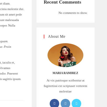
Recent Comments
et diam.
cinia molestie dui.
No comments to show.
sum sit amet pede
idunt malesuada
corper. Nulla
About Me
d quam.
gue. Proin
, iaculis et,
. Vivamus
MARIA RAMIREZ
 odio. Praesent
s sagittis ipsum.
At vix patrioque scribentur at
fugitertissi ext scriptaset verterem
molestiae