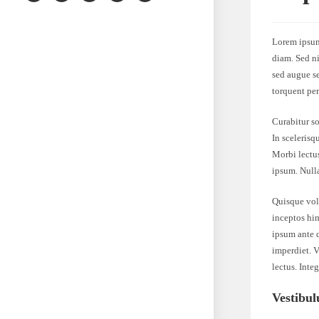
Lorem ipsum 
diam. Sed ni
sed augue se
torquent per
Curabitur so
In scelerisq
Morbi lectus
ipsum. Nulla
Quisque volu
inceptos him
ipsum ante q
imperdiet. V
lectus. Inte
Vestibul